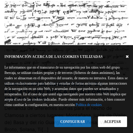
INFORMACIÓN ACERCA DE LAS COOKIES UTILIZADAS
Le informamos que en el transcurso de su navegación por los sitios web del grupo
Ibercaja, se utilizan cookies propias y de terceros (ficheros de datos anónimos), las
cuales se almacenan en el dispositivo del usuario, de manera no intrusiva. Estos datos se
CANCILLERÍA, REGISTROS, Nº85,
utilizan exclusivamente para habilitar y estudiar de forma anónima algunas interacciones
de la navegación en un sitio Web, y acumulan datos que pueden ser actualizados y
FOL.37V-38/ ÉPOCA DE ALFONSO III.
recuperados. En el caso de que usted siga navegando por nuestro sitio Web implica que
(23-07-1290)
acepta el uso de las cookies indicadas. Puede obtener más información, o bien conocer
cómo cambiar la configuración, en nuestra sección
Política de cookies
Demanda de diferentes sumas para el hecho de
Clamosa a ciertos lugares: Montañana, junta de (Valle
de) Basa y del río Guarga, Bagüés, Añesa, Valle de
CONFIGURAR
ACEPTAR
Broto, Solana, Ti[...]