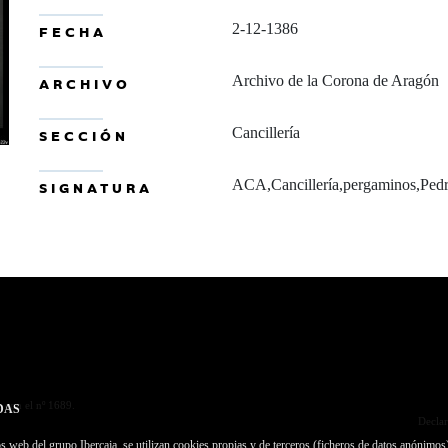
2-12-1386
FECHA
Archivo de la Corona de Aragón
ARCHIVO
Cancillería
SECCIÓN
ACA,Cancillería,pergaminos,Pedr
SIGNATURA
 con el nº 1689.
DAS
Declar
 web del grupo Ibercaja, se utilizan cookies propias y de terceros (ficheros de datos anónimos)