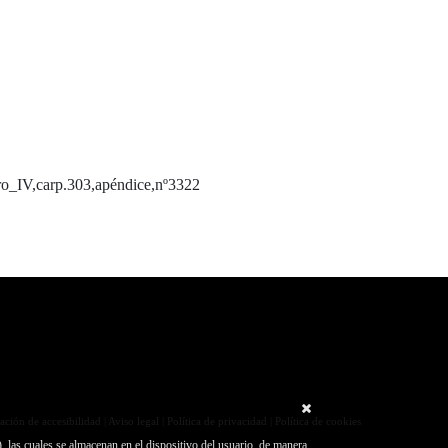
o_IV,carp.303,apéndice,nº3322
ación de accesibilidad
|
Aviso legal
|
Política de privacidad
|
Política de cookies
, las cuales se almacenan en el dispositivo del usuario, de manera