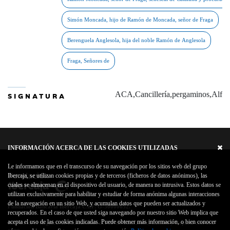
ACA,Cancillería,pergaminos,Alfon
SIGNATURA
INFORMACIÓN ACERCA DE LAS COOKIES UTILIZADAS
Le informamos que en el transcurso de su navegación por los sitios web del grupo
Ibercaja, se utilizan cookies propias y de terceros (ficheros de datos anónimos), las
cuales se almacenan en el dispositivo del usuario, de manera no intrusiva. Estos datos se
utilizan exclusivamente para habilitar y estudiar de forma anónima algunas interacciones
de la navegación en un sitio Web, y acumulan datos que pueden ser actualizados y
Fundación Bancaria Ibercaja C.I.F. G-50000652.
recuperados. En el caso de que usted siga navegando por nuestro sitio Web implica que
acepta el uso de las cookies indicadas. Puede obtener más información, o bien conocer
Inscrita en el Registro de Fundaciones del Mº de Educación, Cultura y Deporte con el nº