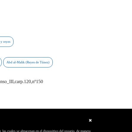
nso_III,carp.120,nº150
, las cuales se almacenan en el dispositivo del usuario, de manera