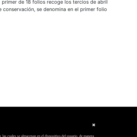
primer de 18 folios recoge los tercios de abril
e conservación, se denomina en el primer folio
, las cuales se almacenan en el dispositivo del usuario, de manera