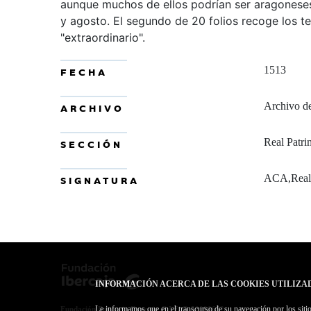
aunque muchos de ellos podrían ser aragoneses. 
y agosto. El segundo de 20 folios recoge los te
"extraordinario".
1513
FECHA
Archivo d
ARCHIVO
Real Patri
SECCIÓN
ACA,Real_
SIGNATURA
INFORMACIÓN ACERCA DE LAS COOKIES UTILIZA
Le informamos que en el transcurso de su navegación por los sitios
Fundación Bancaria Ibercaja C.I.F. G-50000652.