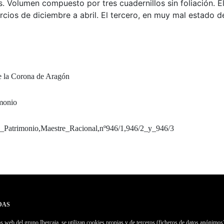
Volumen compuesto por tres cuadernillos sin foliación. El 
rcios de diciembre a abril. El tercero, en muy mal estado d
e la Corona de Aragón
monio
Patrimonio,Maestre_Racional,nº946/1,946/2_y_946/3
DAS
 web del grupo Ibercaja, se utilizan cookies propias y de terceros (ficheros de datos anónimos)